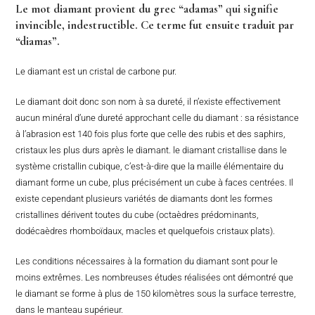
Le mot diamant provient du grec “adamas” qui signifie
invincible, indestructible. Ce terme fut ensuite traduit par
“diamas”.
Le diamant est un cristal de carbone pur.
Le diamant doit donc son nom à sa dureté, il n’existe effectivement
aucun minéral d’une dureté approchant celle du diamant : sa résistance
à l’abrasion est 140 fois plus forte que celle des rubis et des saphirs,
cristaux les plus durs après le diamant. le diamant cristallise dans le
système cristallin cubique, c’est-à-dire que la maille élémentaire du
diamant forme un cube, plus précisément un cube à faces centrées. Il
existe cependant plusieurs variétés de diamants dont les formes
cristallines dérivent toutes du cube (octaèdres prédominants,
dodécaèdres rhomboïdaux, macles et quelquefois cristaux plats).
Les conditions nécessaires à la formation du diamant sont pour le
moins extrêmes. Les nombreuses études réalisées ont démontré que
le diamant se forme à plus de 150 kilomètres sous la surface terrestre,
dans le manteau supérieur.