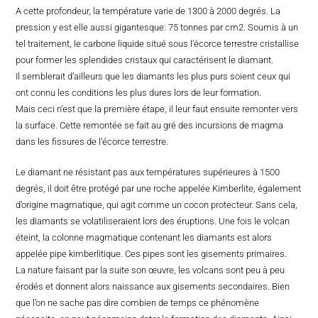
A cette profondeur, la température varie de 1300 à 2000 degrés. La
pression y est elle aussi gigantesque: 75 tonnes par cm2. Soumis à un
tel traitement, le carbone liquide situé sous l’écorce terrestre cristallise
pour former les splendides cristaux qui caractérisent le diamant.
Il semblerait d’ailleurs que les diamants les plus purs soient ceux qui
ont connu les conditions les plus dures lors de leur formation.
Mais ceci n’est que la première étape, il leur faut ensuite remonter vers
la surface. Cette remontée se fait au gré des incursions de magma
dans les fissures de l’écorce terrestre.
Le diamant ne résistant pas aux températures supérieures à 1500
degrés, il doit être protégé par une roche appelée Kimberlite, également
d’origine magmatique, qui agit comme un cocon protecteur. Sans cela,
les diamants se volatiliseraient lors des éruptions. Une fois le volcan
éteint, la colonne magmatique contenant les diamants est alors
appelée pipe kimberlitique. Ces pipes sont les gisements primaires.
La nature faisant par la suite son œuvre, les volcans sont peu à peu
érodés et donnent alors naissance aux gisements secondaires. Bien
que l’on ne sache pas dire combien de temps ce phénomène