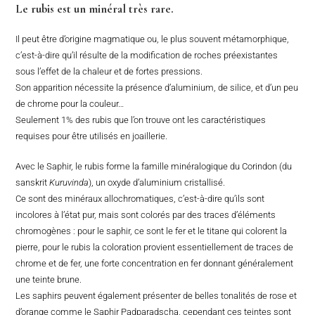
Le rubis est un minéral très rare.
Il peut être d’origine magmatique ou, le plus souvent métamorphique,
c’est-à-dire qu’il résulte de la modification de roches préexistantes
sous l’effet de la chaleur et de fortes pressions.
Son apparition nécessite la présence d’aluminium, de silice, et d’un peu
de chrome pour la couleur…
Seulement 1% des rubis que l’on trouve ont les caractéristiques
requises pour être utilisés en joaillerie.
Avec le Saphir, le rubis forme la famille minéralogique du Corindon (du
sanskrit
Kuruvinda
), un oxyde d’aluminium cristallisé.
Ce sont des minéraux allochromatiques, c’est-à-dire qu’ils sont
incolores à l’état pur, mais sont colorés par des traces d’éléments
chromogènes : pour le saphir, ce sont le fer et le titane qui colorent la
pierre, pour le rubis la coloration provient essentiellement de traces de
chrome et de fer, une forte concentration en fer donnant généralement
une teinte brune.
Les saphirs peuvent également présenter de belles tonalités de rose et
d’orange comme le Saphir Padparadscha, cependant ces teintes sont