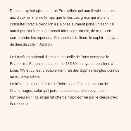
Dans la mythologie, ce serait Prométhée qui aurait volé le saphir
aux dieux, en même temps que le feu. Les grecs qui allaient
consulter l’oracle d’Apollon à Delphes auraient porté un saphir. Il
aurait permis à celui qui venait interroger l’oracle, de mieux en
comprendre les réponses. On appelait d’ailleurs le saphir, le “joyau
du dieu du soleil”, Apollon.
Le Muséum national d’histoire naturelle de Paris conserve le
Ruspoli (ou Raspoli), un saphir de 135,80 cts ayant appartenu à
Louis XIV et qui est probablement l’un des Saphirs les plus connus
au XVIIème siècle.
Le trésor de la cathédrale de Reims possède le talisman de
Charlemagne, celui qu’il portait au cou quand on ouvrit son
tombeau en 1166 et qui fut offert à Napoléon Ier par le clergé d’Aix-
la-Chapelle.